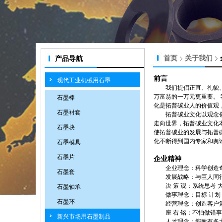
首页
关于我们
产品导航
前言
现代工业机械用石墨
我们提倡正直、礼貌
万富翁的一万元更重要。 
石墨棒
化是拓普碳业人的价值观
石墨衬套
拓普碳业文化以观念
走向世界，拓普碳业文化
石墨块
使拓普碳业的发展与拓普
化不断得到国内专家和舆
石墨模具
石墨片
企业精神
企业理念：科学创造
石墨套
发展战略：与巨人同
决 策 观：系统思考 
石墨轴承
做事理念：目标 计划
石墨环
经营理念：创造客户
座 右 铭：不怕做错
新兴市场用石墨制品
人才理念：能耐有多