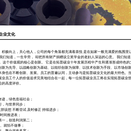
企业文化
、积极向上，关心他人，公司的每个角落都充满着喜悦 是在如家一般充满爱的氛围里
我们知道，一生辛劳， 却把所有财产捐赠设立奖学金的老妇人深远的心意。 我们知道
， 这个价值观的核心是创新。 它是在拓普碳业十年发展历程中产生和逐渐形成特色的
创新为先导、以战略创新为基础、以组织创新为保障、以技术创新为手段、以市场创
本身也在不断创新、发展。员工的普遍认同，主动参与是拓普碳业文化的最大特色。
碳业员工个人的价值追求完美地结合在一起，每一位拓普碳业员工将在实现拓普碳业
论的高度评价。
奇迹，绿色造福社会；
行，与世界同步；
大胆设想 不断尝试 及时修正 持续进步；
 时间推进表；
第一，创造利润第二；
事、就怕不做事；
大，舞台就有多宽；