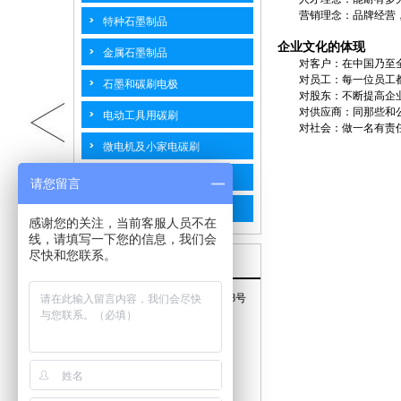
营销理念：品牌经营
特种石墨制品
企业文化的体现
金属石墨制品
对客户：在中国乃至
对员工：每一位员工
石墨和碳刷电极
对股东：不断提高企
对供应商：同那些和
电动工具用碳刷
对社会：做一名有责
微电机及小家电碳刷
汽摩用碳刷
请您留言
工业碳刷
感谢您的关注，当前客服人员不在
线，请填写一下您的信息，我们会
尽快和您联系。
联系我们
地址：江苏省海门市南海路768号
手机：15240577778
邮箱：top@hmtpty.com
电话：0513-82187598
传真：0513-82187558