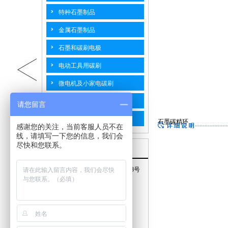
特种石墨制品
金属石墨制品
石墨和碳刷电极
电动工具用碳刷
微电机及小家电碳刷
汽摩用碳刷
请您留言
工业碳刷
石墨碳精环
感谢您的关注，当前客服人员不在
线，请填写一下您的信息，我们会
尽快和您联系。
联系我们
地址：江苏省海门市南海路768号
手机：15240577778
邮箱：top@hmtpty.com
电话：0513-82187598
传真：0513-82187558