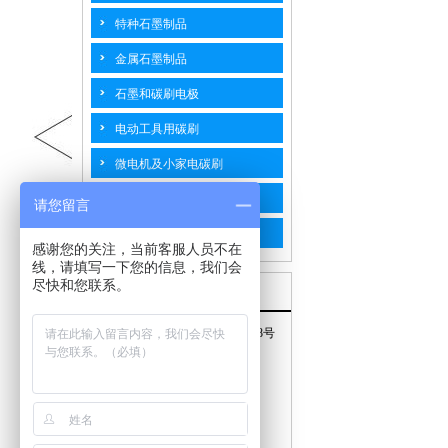
特种石墨制品
金属石墨制品
石墨和碳刷电极
电动工具用碳刷
微电机及小家电碳刷
汽摩用碳刷
请您留言
工业碳刷
感谢您的关注，当前客服人员不在
线，请填写一下您的信息，我们会
尽快和您联系。
联系我们
地址：江苏省海门市南海路768号
手机：15240577778
邮箱：top@hmtpty.com
电话：0513-82187598
传真：0513-82187558